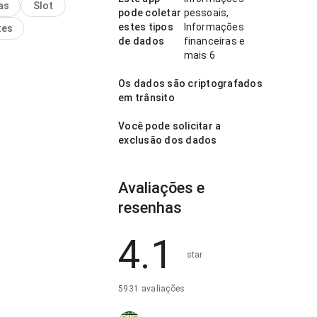
as
Slot
próximo passo. Isso passa
pode coletar
pessoais,
fiança ao usuário.
estes tipos
Informações
tes
de dados
financeiras e
mais 6
Os dados são criptografados
em trânsito
Você pode solicitar a
exclusão dos dados
Avaliações e
resenhas
4.1
star
5931 avaliações