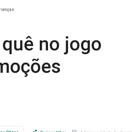
rianças
 quê no jogo
omoções