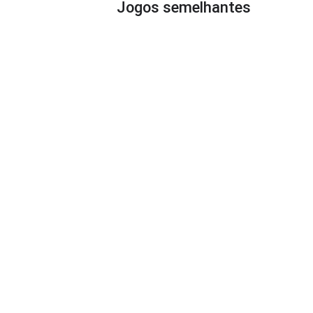
Jogos semelhantes