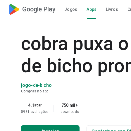
Google Play
Jogos
Apps
Livros
C
cobra puxa o
de bicho pr
jogo-de-bicho
Compras no app
4.1
750 mil+
star
5931 avaliações
downloads