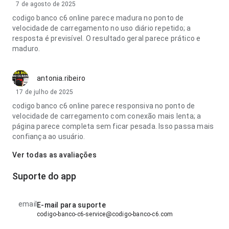
7 de agosto de 2025
codigo banco c6 online parece madura no ponto de
velocidade de carregamento no uso diário repetido; a
resposta é previsível. O resultado geral parece prático e
maduro.
antonia.ribeiro
17 de julho de 2025
codigo banco c6 online parece responsiva no ponto de
velocidade de carregamento com conexão mais lenta; a
página parece completa sem ficar pesada. Isso passa mais
confiança ao usuário.
Ver todas as avaliações
Suporte do app
email
E-mail para suporte
codigo-banco-c6-service@codigo-banco-c6.com