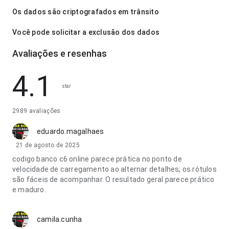
Os dados são criptografados em trânsito
Você pode solicitar a exclusão dos dados
Avaliações e resenhas
4.1
star
2989 avaliações
eduardo.magalhaes
21 de agosto de 2025
codigo banco c6 online parece prática no ponto de
velocidade de carregamento ao alternar detalhes; os rótulos
são fáceis de acompanhar. O resultado geral parece prático
e maduro.
camila.cunha