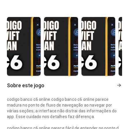
Sobre este jogo
codigo banco c6 online codigo banco c6 online parece
madura no ponto de fluxo de navegação ao navegar por
várias seções; a interface não distrai das informações do
app. Esse cuidado nos detalhes faz diferença.
codigo banco c6 online parece fácil de entender no ponto de