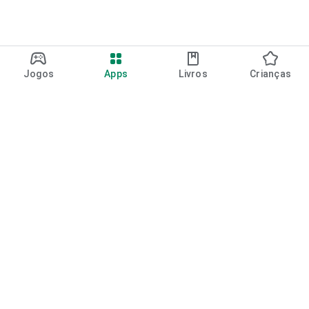
Jogos
Apps
Livros
Crianças
Google Play
Play Pass
Pontos do Play Points
Vales-presente
Resgatar
Política de reembolso