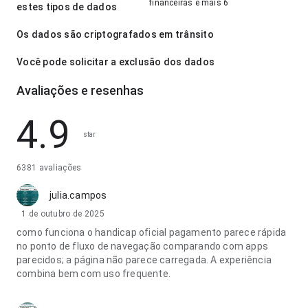
financeiras e mais 6
estes tipos de dados
Os dados são criptografados em trânsito
Você pode solicitar a exclusão dos dados
Avaliações e resenhas
4.9
star
6381 avaliações
julia.campos
1 de outubro de 2025
como funciona o handicap oficial pagamento parece rápida
no ponto de fluxo de navegação comparando com apps
parecidos; a página não parece carregada. A experiência
combina bem com uso frequente.