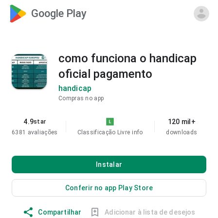
Google Play
como funciona o handicap
oficial pagamento
handicap
Compras no app
4.9
120 mil+
star
6381 avaliações
Classificação Livre
info
downloads
Instalar
Conferir no app Play Store
Compartilhar
Adicionar à lista de desejos