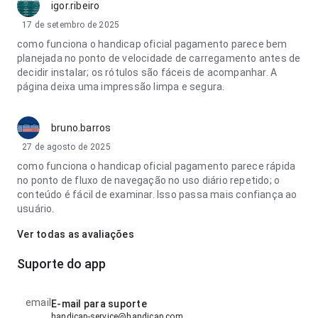
igor.ribeiro
17 de setembro de 2025
como funciona o handicap oficial pagamento parece bem
planejada no ponto de velocidade de carregamento antes de
decidir instalar; os rótulos são fáceis de acompanhar. A
página deixa uma impressão limpa e segura.
bruno.barros
27 de agosto de 2025
como funciona o handicap oficial pagamento parece rápida
no ponto de fluxo de navegação no uso diário repetido; o
conteúdo é fácil de examinar. Isso passa mais confiança ao
usuário.
Ver todas as avaliações
Suporte do app
email
E-mail para suporte
handicap-service@handicap.com