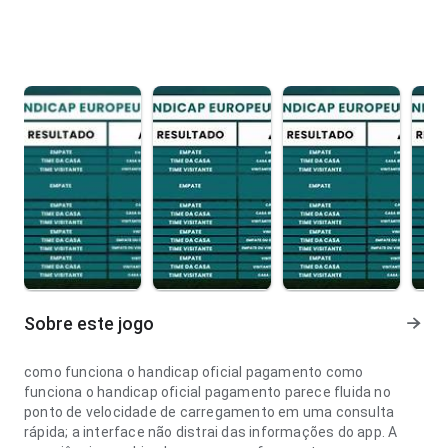
Sobre este jogo
como funciona o handicap oficial pagamento como
funciona o handicap oficial pagamento parece fluida no
ponto de velocidade de carregamento em uma consulta
rápida; a interface não distrai das informações do app. A