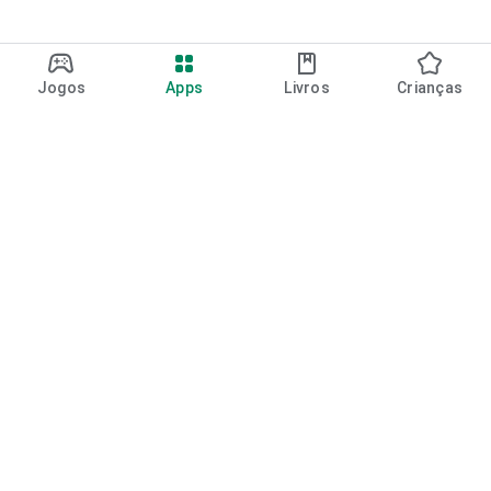
Jogos
Apps
Livros
Crianças
Google Play
Play Pass
Pontos do Play Points
Vales-presente
Resgatar
Política de reembolso