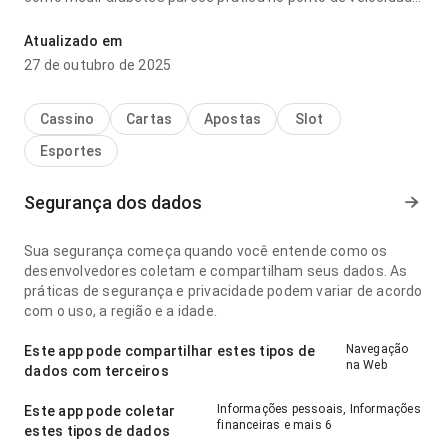
de carregamento ao conferir avaliações; o conteúdo é fácil
de examinar. A página deixa uma impressão limpa e segura.
Atualizado em
27 de outubro de 2025
Cassino
Cartas
Apostas
Slot
Esportes
Segurança dos dados
Sua segurança começa quando você entende como os
desenvolvedores coletam e compartilham seus dados. As
práticas de segurança e privacidade podem variar de acordo
com o uso, a região e a idade.
Navegação
Este app pode compartilhar estes tipos de
na Web
dados com terceiros
Informações pessoais, Informações
Este app pode coletar
financeiras e mais 6
estes tipos de dados