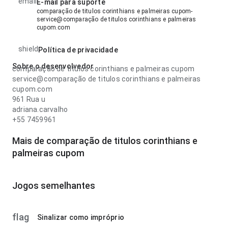
email
E-mail para suporte
comparação de titulos corinthians e palmeiras cupom-
service@comparação de titulos corinthians e palmeiras
cupom.com
shield
Política de privacidade
Sobre o desenvolvedor
comparação de titulos corinthians e palmeiras cupom
service@comparação de titulos corinthians e palmeiras
cupom.com
961 Rua u
adriana.carvalho
+55 7459961
Mais de comparação de titulos corinthians e
palmeiras cupom
Jogos semelhantes
flag
Sinalizar como impróprio