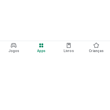
Jogos
Apps
Livros
Crianças
Google Play
Play Pass
Pontos do Play Points