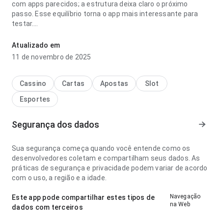
com apps parecidos; a estrutura deixa claro o próximo
passo. Esse equilíbrio torna o app mais interessante para
testar.
comparação de titulos corinthians e palmeiras cupom
Atualizado em
parece confiável no ponto de fluxo de navegação com
11 de novembro de 2025
conexão mais lenta; a interface não distrai das informações
do app. A página causa uma impressão melhor que algo
genérico.
Cassino
Cartas
Apostas
Slot
Esportes
Segurança dos dados
Sua segurança começa quando você entende como os
desenvolvedores coletam e compartilham seus dados. As
práticas de segurança e privacidade podem variar de acordo
com o uso, a região e a idade.
Navegação
Este app pode compartilhar estes tipos de
na Web
dados com terceiros