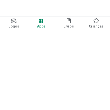
Jogos
Apps
Livros
Crianças
Google Play
Play Pass
Pontos do Play Points
Vales-presente
Resgatar
Política de reembolso