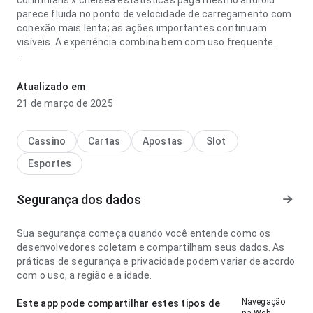
corinthians x chelsea estatísticas paga mesmo android
parece fluida no ponto de velocidade de carregamento com
conexão mais lenta; as ações importantes continuam
visíveis. A experiência combina bem com uso frequente.
corinthians x chelsea estatísticas paga mesmo android
parece consistente no ponto de velocidade de
Atualizado em
carregamento ao navegar por várias seções; os rótulos são
21 de março de 2025
fáceis de acompanhar. A página deixa uma impressão limpa
e segura.
Cassino
Cartas
Apostas
Slot
Esportes
Segurança dos dados
Sua segurança começa quando você entende como os
desenvolvedores coletam e compartilham seus dados. As
práticas de segurança e privacidade podem variar de acordo
com o uso, a região e a idade.
Navegação
Este app pode compartilhar estes tipos de