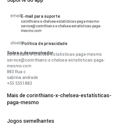
email
E-mail para suporte
corinthians-x-chelsea-estatísticas-paga-mesmo-
service@corinthians-x-chelsea-estatísticas-paga-
mesmo.com
shield
Política de privacidade
Sobre o desenvolvedor
corinthians-x-chelsea-estatísticas-paga-mesmo
service@corinthians-x-chelsea-estatísticas-paga-
mesmo.com
883 Rua c
sabrina.andrade
+55 5551883
Mais de corinthians-x-chelsea-estatísticas-
paga-mesmo
Jogos semelhantes