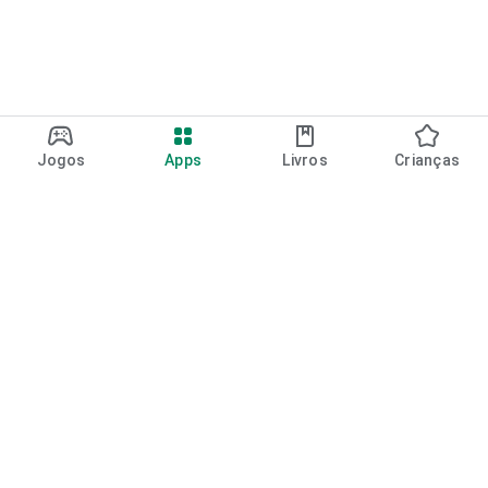
Jogos
Apps
Livros
Crianças
Google Play
Play Pass
Pontos do Play Points
Vales-presente
Resgatar