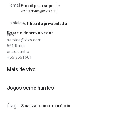
email
E-mail para suporte
vivo-service@vivo.com
shield
Política de privacidade
Sobre o desenvolvedor
vivo
service@vivo.com
661 Rua o
enzo.cunha
+55 3661661
Mais de vivo
Jogos semelhantes
flag
Sinalizar como impróprio