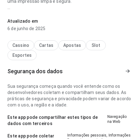
uma impressão limpa e segura.
cortes para cabelo liso masculino é legal ao vivo parece leve
no ponto de velocidade de carregamento para um visitante
Atualizado em
novo; a página não parece carregada. Ajuda quem quer
6 de junho de 2025
decidir rapidamente se vale instalar.
Cassino
Cartas
Apostas
Slot
Esportes
Segurança dos dados
Sua segurança começa quando você entende como os
desenvolvedores coletam e compartilham seus dados. As
práticas de segurança e privacidade podem variar de acordo
com o uso, a região e a idade.
Navegação
Este app pode compartilhar estes tipos de
na Web
dados com terceiros
Informações pessoais, Informações
Este app pode coletar