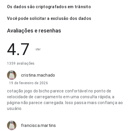
Os dados são criptografados em trânsito
Você pode solicitar a exclusão dos dados
Avaliações e resenhas
4.7
star
1359 avaliações
cristina.machado
19 de fevereiro de 2026
cotação jogo do bicho parece confortável no ponto de
velocidade de carregamento em uma consulta rápida; a
página não parece carregada. Isso passa mais confiança ao
usuário.
francisca.martins