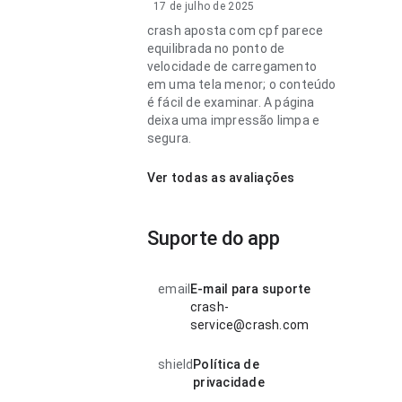
17 de julho de 2025
crash aposta com cpf parece
equilibrada no ponto de
velocidade de carregamento
em uma tela menor; o conteúdo
é fácil de examinar. A página
deixa uma impressão limpa e
segura.
Ver todas as avaliações
Suporte do app
email
E-mail para suporte
crash-
service@crash.com
shield
Política de
privacidade