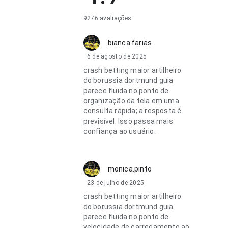
9276 avaliações
bianca.farias
6 de agosto de 2025
crash betting maior artilheiro
do borussia dortmund guia
parece fluida no ponto de
organização da tela em uma
consulta rápida; a resposta é
previsível. Isso passa mais
confiança ao usuário.
monica.pinto
23 de julho de 2025
crash betting maior artilheiro
do borussia dortmund guia
parece fluida no ponto de
velocidade de carregamento ao