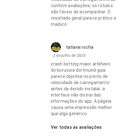
conferir avaliações; os rótulos
são fáceis de acompanhar. O
resultado geral parece prático e
maduro.
tatiane.rocha
2 de julho de 2025
crash betting maior artilheiro
do borussia dortmund guia
parece objetiva no ponto de
velocidade de carregamento
antes de decidir instalar; a
interface não distrai das
informações do app. A página
causa uma impressão melhor
que algo genérico.
Ver todas as avaliações