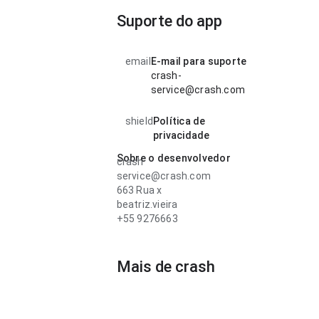
Suporte do app
email
E-mail para suporte
crash-
service@crash.com
shield
Política de
privacidade
Sobre o desenvolvedor
crash
service@crash.com
663 Rua x
beatriz.vieira
+55 9276663
Mais de crash