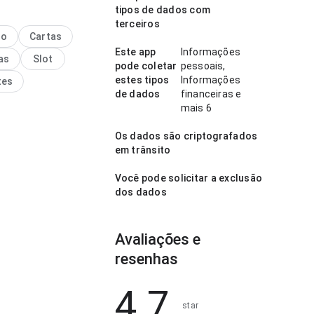
ting maior artilheiro do
tipos de dados com
 dortmund guia parece
terceiros
ejada no ponto de fluxo
no
Cartas
gação em uma consulta
Este app
Informações
as
Slot
 resposta é previsível. O
pode coletar
pessoais,
 geral parece prático e
estes tipos
Informações
tes
de dados
financeiras e
mais 6
Os dados são criptografados
em trânsito
Você pode solicitar a exclusão
dos dados
Avaliações e
resenhas
4.7
star