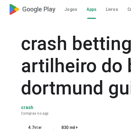
Google Play
Jogos
Apps
Livros
C
crash bettin
artilheiro do
dortmund gu
crash
Compras no app
4.7
830 mil+
star