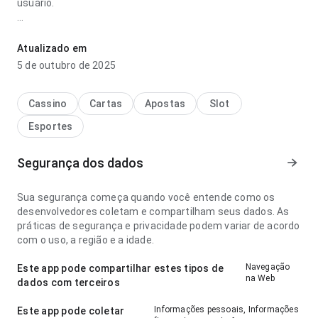
usuário.
crash game aposta fluminense palpites parece rápida no
ponto de velocidade de carregamento ao alternar detalhes;
Atualizado em
a página parece completa sem ficar pesada. Esse equilíbrio
5 de outubro de 2025
torna o app mais interessante para testar.
Cassino
Cartas
Apostas
Slot
Esportes
Segurança dos dados
Sua segurança começa quando você entende como os
desenvolvedores coletam e compartilham seus dados. As
práticas de segurança e privacidade podem variar de acordo
com o uso, a região e a idade.
Navegação
Este app pode compartilhar estes tipos de
na Web
dados com terceiros
Informações pessoais, Informações
Este app pode coletar