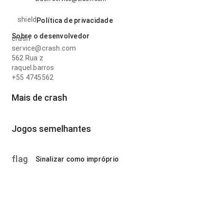
shield
Política de privacidade
Sobre o desenvolvedor
crash
service@crash.com
562 Rua z
raquel.barros
+55 4745562
Mais de crash
Jogos semelhantes
flag
Sinalizar como impróprio