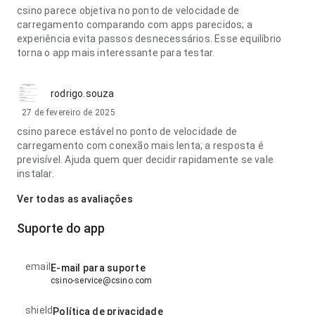
csino parece objetiva no ponto de velocidade de
carregamento comparando com apps parecidos; a
experiência evita passos desnecessários. Esse equilíbrio
torna o app mais interessante para testar.
rodrigo.souza
27 de fevereiro de 2025
csino parece estável no ponto de velocidade de
carregamento com conexão mais lenta; a resposta é
previsível. Ajuda quem quer decidir rapidamente se vale
instalar.
Ver todas as avaliações
Suporte do app
email
E-mail para suporte
csino-service@csino.com
shield
Política de privacidade