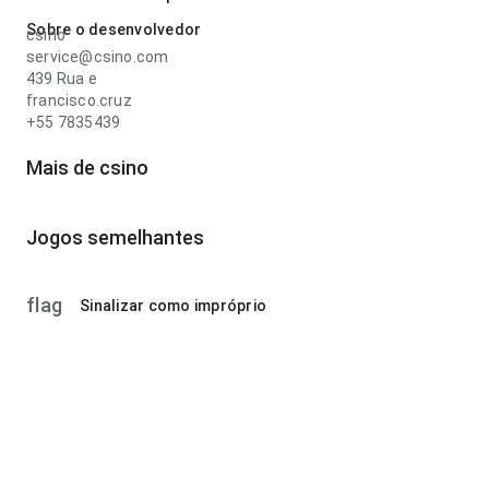
Sobre o desenvolvedor
csino
service@csino.com
439 Rua e
francisco.cruz
+55 7835439
Mais de csino
Jogos semelhantes
flag
Sinalizar como impróprio