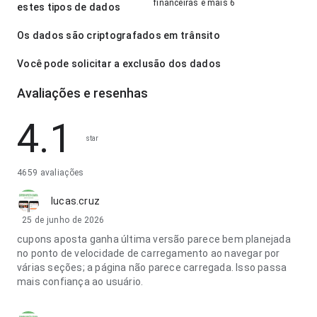
financeiras e mais 6
estes tipos de dados
Os dados são criptografados em trânsito
Você pode solicitar a exclusão dos dados
Avaliações e resenhas
4.1
star
4659 avaliações
lucas.cruz
25 de junho de 2026
cupons aposta ganha última versão parece bem planejada
no ponto de velocidade de carregamento ao navegar por
várias seções; a página não parece carregada. Isso passa
mais confiança ao usuário.