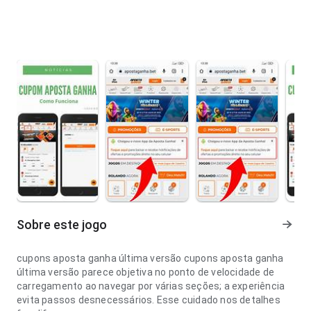
Sobre este jogo
cupons aposta ganha última versão cupons aposta ganha
última versão parece objetiva no ponto de velocidade de
carregamento ao navegar por várias seções; a experiência
evita passos desnecessários. Esse cuidado nos detalhes