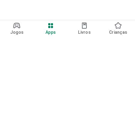
Jogos
Apps
Livros
Crianças
Google Play
Play Pass
Pontos do Play Points
Vales-presente
Resgatar
Política de reembolso