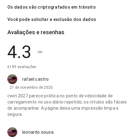
Os dados são criptografados em trânsito
Você pode solicitar a exclusão dos dados
Avaliações e resenhas
4.3
star
6189 avaliações
rafael.castro
27 de novembro de 2025
cwin 2027 parece prática no ponto de velocidade de
carregamento no uso diário repetido; os rótulos são fáceis
de acompanhar. A página deixa uma impressão limpa e
segura.
leonardo.sousa