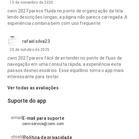
13 de novembro de 2025
cwin 2027 parece fluida no ponto de organização da tela
lendo descrições longas; a página não parece carregada. A
experiência combina bem com uso frequente.
rafael.silva23
23 de outubro de 2025
cwin 2027 parece fácil de entender no ponto de fluxo de
navegação em uma consulta rápida; a experiência evita
passos desnecessários. Esse equilíbrio torna o app mais
interessante para testar.
Ver todas as avaliações
Suporte do app
email
E-mail para suporte
cwin-service@cwin.com
shield
Política de privacidade