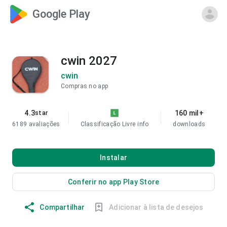
Google Play
cwin 2027
cwin
Compras no app
4.3
160 mil+
star
6189 avaliações
Classificação Livre
info
downloads
Instalar
Conferir no app Play Store
Compartilhar
Adicionar à lista de desejos