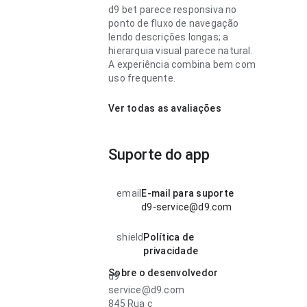
d9 bet parece responsiva no
ponto de fluxo de navegação
lendo descrições longas; a
hierarquia visual parece natural.
A experiência combina bem com
uso frequente.
Ver todas as avaliações
Suporte do app
email
E-mail para suporte
d9-service@d9.com
shield
Política de
privacidade
Sobre o desenvolvedor
d9
service@d9.com
845 Rua c