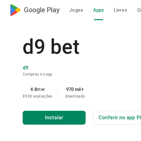
Google Play
Jogos
Apps
Livros
C
d9 bet
d9
Compras no app
4.8
970 mil+
star
8338 avaliações
downloads
Instalar
Conferir no app P