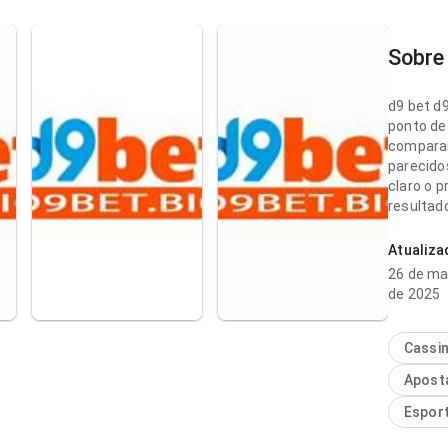
Sobre 
d9 bet d
ponto de
compara
parecidos
claro o 
resultado
maduro.
Atualiz
d9 bet p
26 de ma
ponto de
de 2025
carrega
apps par
completa
Cassi
página 
Apost
melhor q
Espor