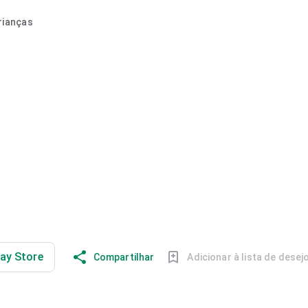
rianças
lay Store
Compartilhar
Adicionar à lista de desej