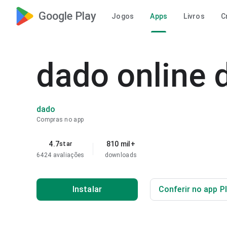
Google Play
Jogos
Apps
Livros
C
dado online
dado
Compras no app
4.7
810 mil+
star
6424 avaliações
downloads
Instalar
Conferir no app P