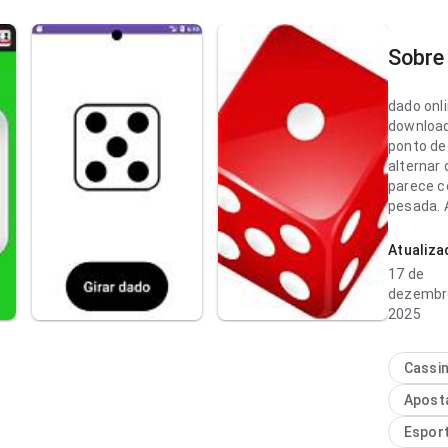
Sobre 
dado onl
download
ponto de
alternar 
parece c
pesada. 
bem com 
Atualiz
dado onl
17 de
fluida no
dezembr
carregam
2025
repetido;
passos d
página 
Cassi
melhor q
Apost
Espor