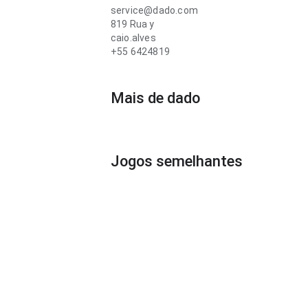
service@dado.com
819 Rua y
caio.alves
+55 6424819
Mais de dado
Jogos semelhantes