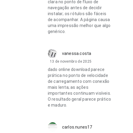
clara no ponto de fluxo de
navegação antes de decidir
instalar; os rótulos são fáceis
de acompanhar. A página causa
uma impressão melhor que algo
genérico.
vanessa.costa
13 de novembro de 2025
dado online download parece
prática no ponto de velocidade
de carregamento com conexão
mais lenta; as ações
importantes continuam visíveis.
O resultado geral parece prático
e maduro.
carlos.nunes17