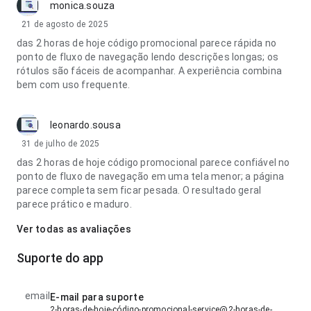
monica.souza
21 de agosto de 2025
das 2 horas de hoje código promocional parece rápida no
ponto de fluxo de navegação lendo descrições longas; os
rótulos são fáceis de acompanhar. A experiência combina
bem com uso frequente.
leonardo.sousa
31 de julho de 2025
das 2 horas de hoje código promocional parece confiável no
ponto de fluxo de navegação em uma tela menor; a página
parece completa sem ficar pesada. O resultado geral
parece prático e maduro.
Ver todas as avaliações
Suporte do app
email
E-mail para suporte
2-horas-de-hoje-código-promocional-service@2-horas-de-