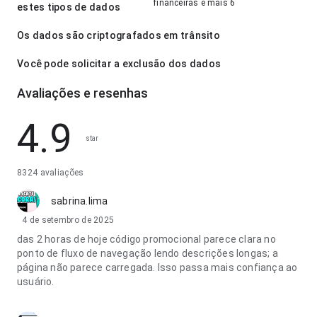
financeiras e mais 6
estes tipos de dados
Os dados são criptografados em trânsito
Você pode solicitar a exclusão dos dados
Avaliações e resenhas
4.9
star
8324 avaliações
sabrina.lima
4 de setembro de 2025
das 2 horas de hoje código promocional parece clara no
ponto de fluxo de navegação lendo descrições longas; a
página não parece carregada. Isso passa mais confiança ao
usuário.