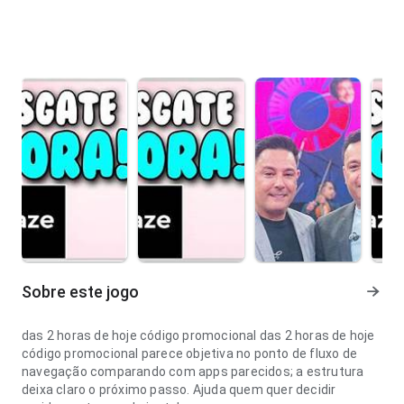
Sobre este jogo
das 2 horas de hoje código promocional das 2 horas de hoje
código promocional parece objetiva no ponto de fluxo de
navegação comparando com apps parecidos; a estrutura
deixa claro o próximo passo. Ajuda quem quer decidir