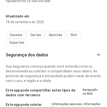
rapidamente se vale instalar.
das 2 horas de hoje código promocional parece fácil de
entender no ponto de fluxo de navegação ao alternar
Atualizado em
detalhes; a resposta é previsível. Isso passa mais confiança
18 de setembro de 2025
ao usuário.
Cassino
Cartas
Apostas
Slot
Esportes
Segurança dos dados
Sua segurança começa quando você entende como os
desenvolvedores coletam e compartilham seus dados. As
práticas de segurança e privacidade podem variar de acordo
com o uso, a região e a idade.
Navegação
Este app pode compartilhar estes tipos de
na Web
dados com terceiros
Informações pessoais, Informações
Este app pode coletar