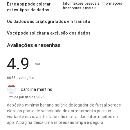
Informações pessoais, Informações
Este app pode coletar
financeiras e mais 6
estes tipos de dados
Os dados são criptografados em trânsito
Você pode solicitar a exclusão dos dados
Avaliações e resenhas
4.9
star
6633 avaliações
carolina.martins
22 de janeiro de 2026
depósito minimo betano salário de jogador de futsal parece
clara no ponto de velocidade de carregamento para um
visitante novo; a interface não distrai das informações do
app. A página deixa uma impressão limpa e segura.