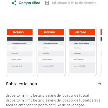
Compartilhar
Adicionar à lista de desejos
Sobre este jogo
depósito minimo betano salário de jogador de futsal
depósito minimo betano salário de jogador de futsal parece
fácil de entender no ponto de fluxo de navegação