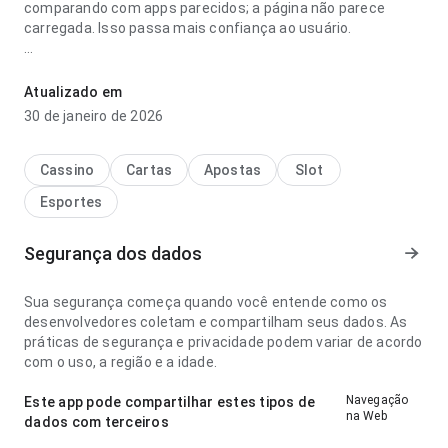
comparando com apps parecidos; a página não parece
carregada. Isso passa mais confiança ao usuário.
depósito minimo betano salário de jogador de futsal parece
clara no ponto de velocidade de carregamento antes de
Atualizado em
decidir instalar; a hierarquia visual parece natural. A página
30 de janeiro de 2026
causa uma impressão melhor que algo genérico.
Cassino
Cartas
Apostas
Slot
Esportes
Segurança dos dados
Sua segurança começa quando você entende como os
desenvolvedores coletam e compartilham seus dados. As
práticas de segurança e privacidade podem variar de acordo
com o uso, a região e a idade.
Navegação
Este app pode compartilhar estes tipos de
na Web
dados com terceiros