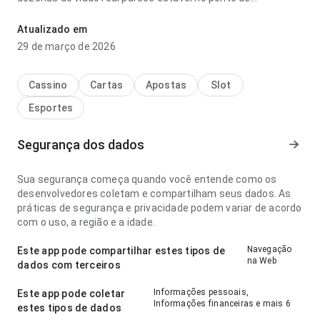
velocidade de carregamento no uso diário repetido; a página
parece completa sem ficar pesada. A página causa uma
Atualizado em
impressão melhor que algo genérico.
29 de março de 2026
Cassino
Cartas
Apostas
Slot
Esportes
Segurança dos dados
Sua segurança começa quando você entende como os
desenvolvedores coletam e compartilham seus dados. As
práticas de segurança e privacidade podem variar de acordo
com o uso, a região e a idade.
Navegação
Este app pode compartilhar estes tipos de
na Web
dados com terceiros
Informações pessoais,
Este app pode coletar
Informações financeiras e mais 6
estes tipos de dados