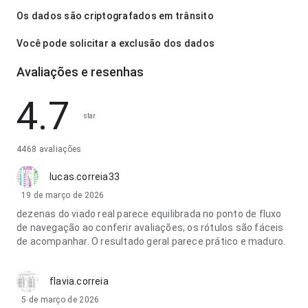
Os dados são criptografados em trânsito
Você pode solicitar a exclusão dos dados
Avaliações e resenhas
4.7
star
4468 avaliações
lucas.correia33
19 de março de 2026
dezenas do viado real parece equilibrada no ponto de fluxo
de navegação ao conferir avaliações; os rótulos são fáceis
de acompanhar. O resultado geral parece prático e maduro.
flavia.correia
5 de março de 2026