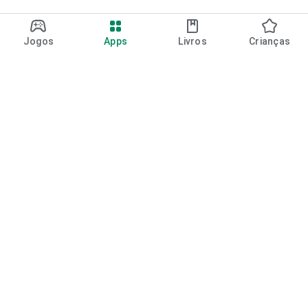
Jogos
Apps
Livros
Crianças
Google Play
Play Pass
Pontos do Play Points
Vales-presente
Resgatar
Política de reembolso
Crianças e família