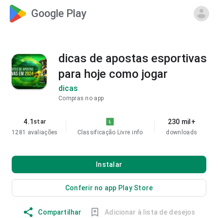
Google Play
dicas de apostas esportivas
para hoje como jogar
dicas
Compras no app
4.1
230 mil+
star
1281 avaliações
Classificação Livre
info
downloads
Instalar
Conferir no app Play Store
Compartilhar
Adicionar à lista de desejos