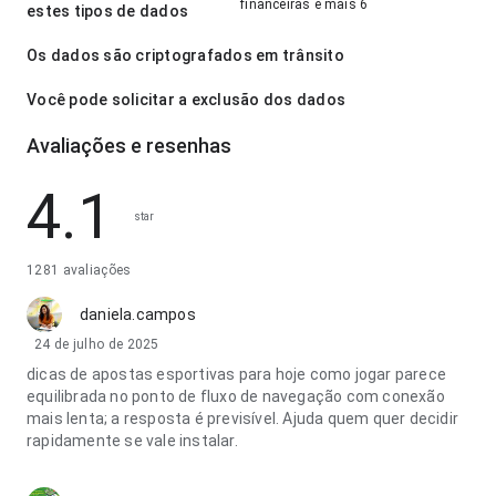
financeiras e mais 6
estes tipos de dados
Os dados são criptografados em trânsito
Você pode solicitar a exclusão dos dados
Avaliações e resenhas
4.1
star
1281 avaliações
daniela.campos
24 de julho de 2025
dicas de apostas esportivas para hoje como jogar parece
equilibrada no ponto de fluxo de navegação com conexão
mais lenta; a resposta é previsível. Ajuda quem quer decidir
rapidamente se vale instalar.