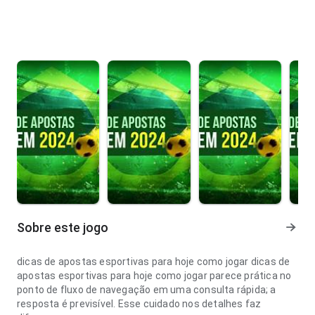
Sobre este jogo
dicas de apostas esportivas para hoje como jogar dicas de
apostas esportivas para hoje como jogar parece prática no
ponto de fluxo de navegação em uma consulta rápida; a
resposta é previsível. Esse cuidado nos detalhes faz