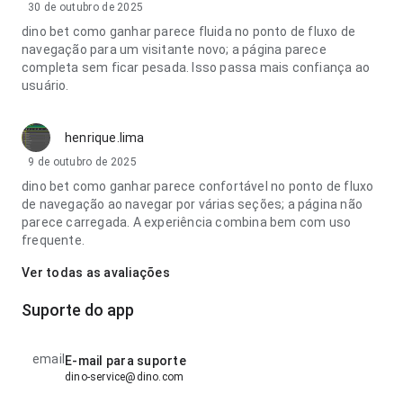
30 de outubro de 2025
dino bet como ganhar parece fluida no ponto de fluxo de
navegação para um visitante novo; a página parece
completa sem ficar pesada. Isso passa mais confiança ao
usuário.
henrique.lima
9 de outubro de 2025
dino bet como ganhar parece confortável no ponto de fluxo
de navegação ao navegar por várias seções; a página não
parece carregada. A experiência combina bem com uso
frequente.
Ver todas as avaliações
Suporte do app
email
E-mail para suporte
dino-service@dino.com