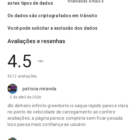
financeiras e mais 6
estes tipos de dados
Os dados são criptografados em trânsito
Você pode solicitar a exclusão dos dados
Avaliações e resenhas
4.5
star
9212 avaliações
patricia.miranda
2 de abril de 2026
dls dinheiro infinito greenbets io saque rapido parece clara
no ponto de velocidade de carregamento ao conferir
avaliações; a página parece completa sem ficar pesada.
Isso passa mais confiança ao usuário.