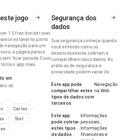
este jogo
Segurança dos
dados
ver 1 5 free don bet over
 parece estável no ponto
Sua segurança começa quando
 de navegação para um
você entende como os
 novo; a página parece
desenvolvedores coletam e
 sem ficar pesada. Esse
compartilham seus dados. As
o torna o app mais
práticas de segurança e
ante para testar.
privacidade podem variar de
ado em
acordo com o uso, a região e a
ver 1 5 free parece
idade.
Este app pode
Navegação
ubro de
o ponto de organização da
compartilhar estes
na Web
s de decidir instalar; os
tipos de dados com
são fáceis de
terceiros
ar. A experiência
no
Cartas
bem com uso frequente.
Este app
Informações
as
Slot
pode coletar
pessoais,
estes tipos
Informações
tes
de dados
financeiras e