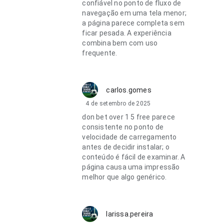
confiável no ponto de fluxo de
navegação em uma tela menor;
a página parece completa sem
ficar pesada. A experiência
combina bem com uso
frequente.
carlos.gomes
4 de setembro de 2025
don bet over 1 5 free parece
consistente no ponto de
velocidade de carregamento
antes de decidir instalar; o
conteúdo é fácil de examinar. A
página causa uma impressão
melhor que algo genérico.
larissa.pereira