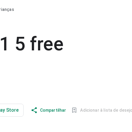
rianças
1 5 free
lay Store
Compartilhar
Adicionar à lista de desej