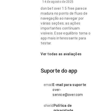
14 de agosto de 2025
don bet over 1 5 free parece
madura no ponto de fluxo de
navegação ao navegar por
várias seções; as ações
importantes continuam
visíveis. Esse equilíbrio torna o
app mais interessante para
testar.
Ver todas as avaliações
Suporte do app
email
E-mail para suporte
over-
service@over.com
shield
Política de
privacidade