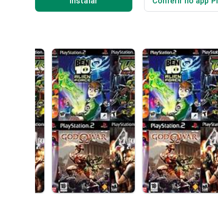
Instalar
Conferir no app P