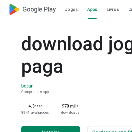
Google Play
Jogos
Apps
Livros
C
download jo
paga
betan
Compras no app
4.3
970 mil+
star
8941 avaliações
downloads