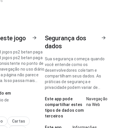
os
este jogo
Segurança dos
dados
 jogos ps2 betan paga
 jogos ps2 betan paga
Sua segurança começa quando
onsistente no ponto de
você entende como os
 navegação no uso diário
desenvolvedores coletam e
; a página não parece
compartilham seus dados. As
a. Isso passa mais
práticas de segurança e
a ao usuário.
privacidade podem variar de
ado em
acordo com o uso, a região e a
 jogos ps2 betan paga
idade.
Este app pode
Navegação
io de
luida no ponto de
compartilhar estes
na Web
de de carregamento
tipos de dados com
ndo com apps
terceiros
s; a página parece
no
Cartas
 sem ficar pesada. A
Este app
Informações