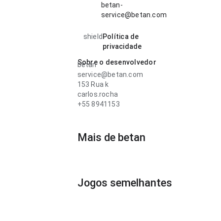
betan-
service@betan.com
shield
Política de
privacidade
Sobre o desenvolvedor
betan
service@betan.com
153 Rua k
carlos.rocha
+55 8941153
Mais de betan
Jogos semelhantes