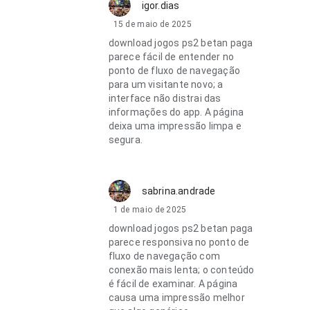
igor.dias
15 de maio de 2025
download jogos ps2 betan paga
parece fácil de entender no
ponto de fluxo de navegação
para um visitante novo; a
interface não distrai das
informações do app. A página
deixa uma impressão limpa e
segura.
sabrina.andrade
1 de maio de 2025
download jogos ps2 betan paga
parece responsiva no ponto de
fluxo de navegação com
conexão mais lenta; o conteúdo
é fácil de examinar. A página
causa uma impressão melhor