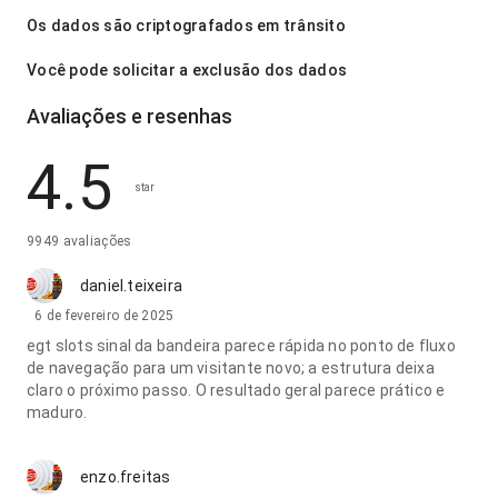
Os dados são criptografados em trânsito
Você pode solicitar a exclusão dos dados
Avaliações e resenhas
4.5
star
9949 avaliações
daniel.teixeira
6 de fevereiro de 2025
egt slots sinal da bandeira parece rápida no ponto de fluxo
de navegação para um visitante novo; a estrutura deixa
claro o próximo passo. O resultado geral parece prático e
maduro.
enzo.freitas