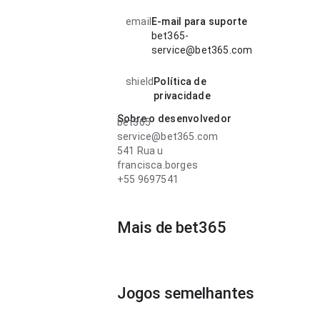
email
E-mail para suporte
bet365-
service@bet365.com
shield
Política de
privacidade
Sobre o desenvolvedor
bet365
service@bet365.com
541 Rua u
francisca.borges
+55 9697541
Mais de bet365
Jogos semelhantes