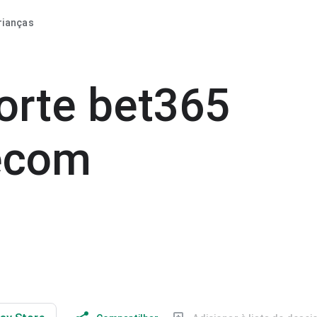
rianças
orte bet365
ecom