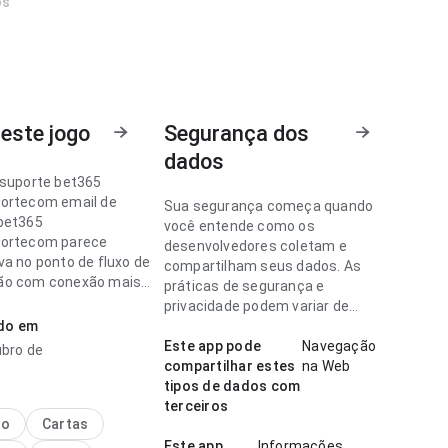
os
este jogo
Segurança dos
dados
 suporte bet365
ortecom email de
Sua segurança começa quando
bet365
você entende como os
sortecom parece
desenvolvedores coletam e
va no ponto de fluxo de
compartilham seus dados. As
ão com conexão mais
práticas de segurança e
página não parece
privacidade podem variar de
a. A experiência combina
ado em
acordo com o uso, a região e a
uso frequente.
idade.
Este app pode
Navegação
ubro de
compartilhar estes
na Web
 suporte bet365
tipos de dados com
sortecom parece madura
terceiros
 de fluxo de navegação
no
Cartas
onsulta rápida; a
Este app
Informações