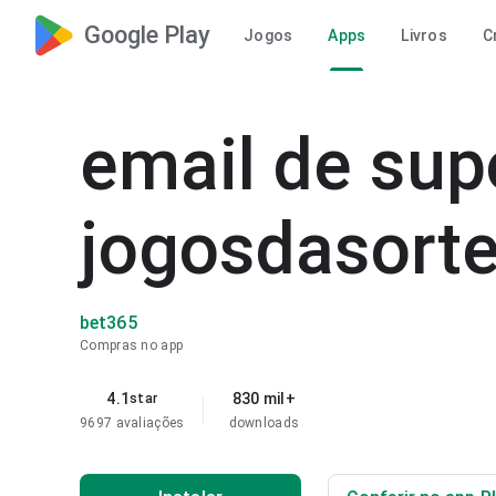
Google Play
Jogos
Apps
Livros
C
email de sup
jogosdasort
bet365
Compras no app
4.1
830 mil+
star
9697 avaliações
downloads