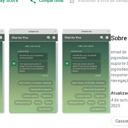
lay Store
Compartilhar
Adicionar à lista de desej
Sobre 
email de
jogosdas
suporte 
jogosda
responsi
navegaç
lenta; a 
carregad
Atualiz
bem com 
4 de out
2025
email de
jogosda
no ponto
Cassi
em uma c