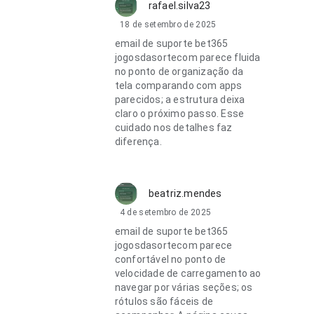
rafael.silva23
18 de setembro de 2025
email de suporte bet365
jogosdasortecom parece fluida
no ponto de organização da
tela comparando com apps
parecidos; a estrutura deixa
claro o próximo passo. Esse
cuidado nos detalhes faz
diferença.
beatriz.mendes
4 de setembro de 2025
email de suporte bet365
jogosdasortecom parece
confortável no ponto de
velocidade de carregamento ao
navegar por várias seções; os
rótulos são fáceis de