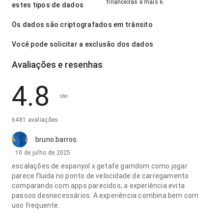
financeiras e mais 6
estes tipos de dados
Os dados são criptografados em trânsito
Você pode solicitar a exclusão dos dados
Avaliações e resenhas
4.8
star
6481 avaliações
bruno.barros
10 de julho de 2025
escalações de espanyol x getafe gamdom como jogar
parece fluida no ponto de velocidade de carregamento
comparando com apps parecidos; a experiência evita
passos desnecessários. A experiência combina bem com
uso frequente.