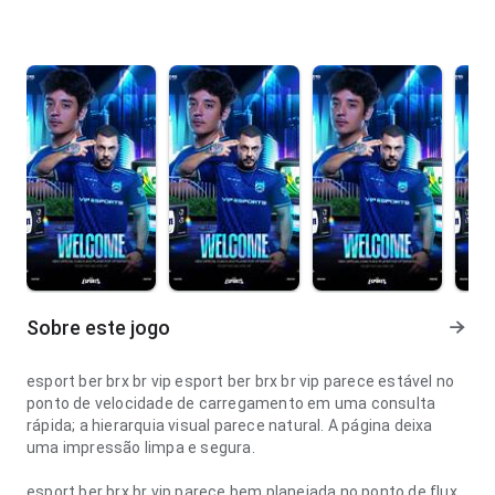
Sobre este jogo
esport ber brx br vip esport ber brx br vip parece estável no
ponto de velocidade de carregamento em uma consulta
rápida; a hierarquia visual parece natural. A página deixa
uma impressão limpa e segura.
esport ber brx br vip parece bem planejada no ponto de fluxo