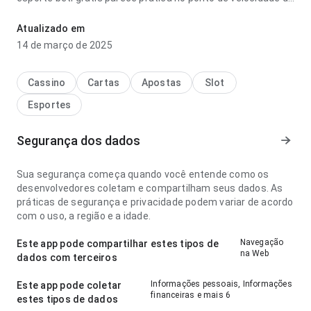
carregamento antes de decidir instalar; os rótulos são
fáceis de acompanhar. A experiência combina bem com uso
Atualizado em
frequente.
14 de março de 2025
Cassino
Cartas
Apostas
Slot
Esportes
Segurança dos dados
Sua segurança começa quando você entende como os
desenvolvedores coletam e compartilham seus dados. As
práticas de segurança e privacidade podem variar de acordo
com o uso, a região e a idade.
Navegação
Este app pode compartilhar estes tipos de
na Web
dados com terceiros
Informações pessoais, Informações
Este app pode coletar
financeiras e mais 6
estes tipos de dados