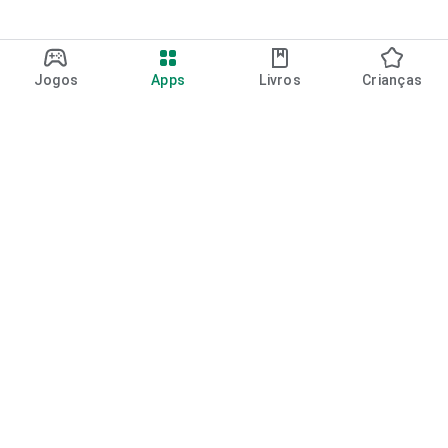
Jogos
Apps
Livros
Crianças
Google Play
Play Pass
Pontos do Play Points
Vales-presente
Resgatar
Política de reembolso