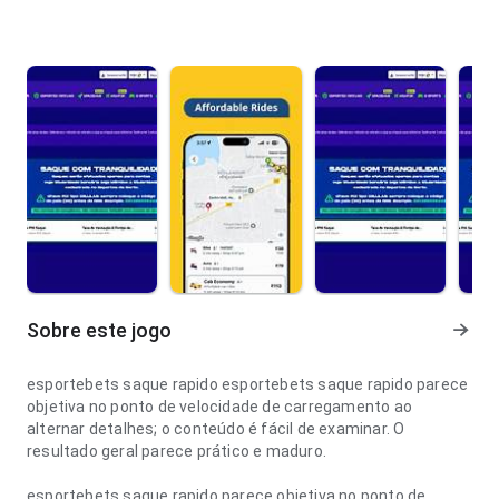
Sobre este jogo
esportebets saque rapido esportebets saque rapido parece
objetiva no ponto de velocidade de carregamento ao
alternar detalhes; o conteúdo é fácil de examinar. O
resultado geral parece prático e maduro.
esportebets saque rapido parece objetiva no ponto de