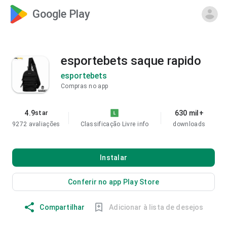
Google Play
esportebets saque rapido
esportebets
Compras no app
4.9
630 mil+
star
9272 avaliações
Classificação Livre
info
downloads
Instalar
Conferir no app Play Store
Compartilhar
Adicionar à lista de desejos