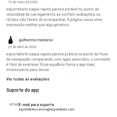
13 de maio de 2026
esportebets saque rapido parece estável no ponto de
velocidade de carregamento ao conferir avaliações; os
rótulos são fáceis de acompanhar. A página causa uma
impressão melhor que algo genérico.
guilherme.medeiros
22 de abril de 2026
esportebets saque rapido parece prática no ponto de fluxo
de navegação comparando com apps parecidos; o conteúdo
é fácil de examinar. Esse equilíbrio torna o app mais
interessante para testar.
Ver todas as avaliações
Suporte do app
email
E-mail para suporte
esportebets-service@esportebets.com