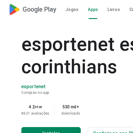
Google Play
Jogos
Apps
Livros
C
esportenet e
corinthians
esportenet
Compras no app
4.2
530 mil+
star
8621 avaliações
downloads