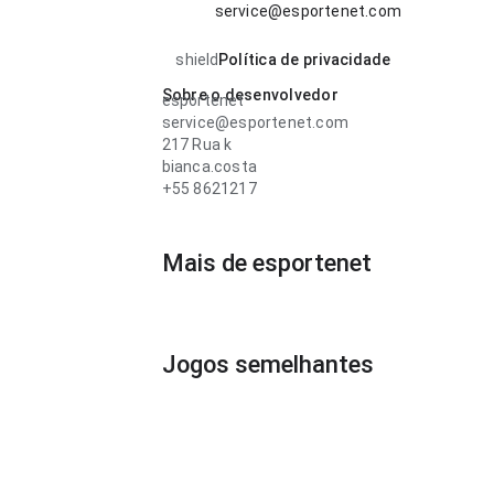
service@esportenet.com
shield
Política de privacidade
Sobre o desenvolvedor
esportenet
service@esportenet.com
217 Rua k
bianca.costa
+55 8621217
Mais de esportenet
Jogos semelhantes