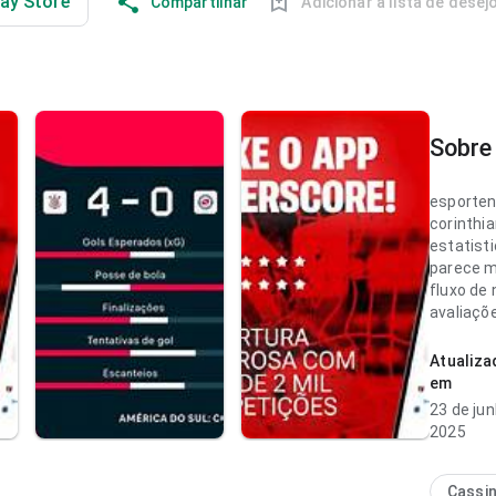
lay Store
Compartilhar
Adicionar à lista de desej
Sobre 
esporten
corinthi
estatist
parece m
fluxo de
avaliaçõe
distrai 
app. Esse
Atualiza
mais int
em
23 de ju
esporten
2025
corinthia
entender
velocida
Cassi