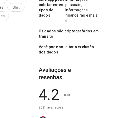
scrições longas; o
coletar estes
pessoais,
as
Slot
 é fácil de examinar.
tipos de
Informações
líbrio torna o app
dados
financeiras e mais
tes
eressante para testar.
6
Os dados são criptografados em
trânsito
Você pode solicitar a exclusão
dos dados
Avaliações e
resenhas
4.2
star
8621 avaliações