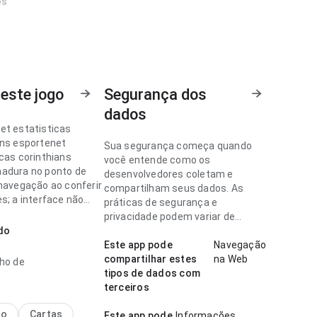
os
este jogo
Segurança dos
dados
et estatisticas
ans esportenet
Sua segurança começa quando
icas corinthians
você entende como os
adura no ponto de
desenvolvedores coletam e
 navegação ao conferir
compartilham seus dados. As
s; a interface não
práticas de segurança e
das informações do
privacidade podem variar de
 equilíbrio torna o app
do
acordo com o uso, a região e a
eressante para testar.
idade.
Este app pode
Navegação
compartilhar estes
na Web
nho de
et estatisticas
tipos de dados com
ns parece fácil de
terceiros
 no ponto de
de de carregamento
no
Cartas
Este app pode
Informações