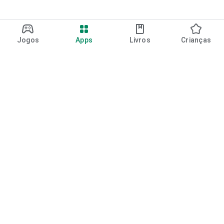
Jogos
Apps
Livros
Crianças
Google Play
Play Pass
Pontos do Play Points
Vales-presente
Resgatar
Política de reembolso