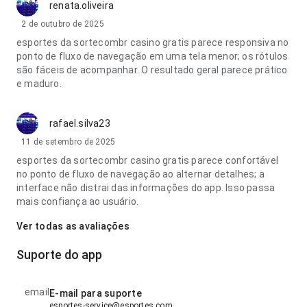
renata.oliveira
2 de outubro de 2025
esportes da sortecombr casino gratis parece responsiva no
ponto de fluxo de navegação em uma tela menor; os rótulos
são fáceis de acompanhar. O resultado geral parece prático
e maduro.
rafael.silva23
11 de setembro de 2025
esportes da sortecombr casino gratis parece confortável
no ponto de fluxo de navegação ao alternar detalhes; a
interface não distrai das informações do app. Isso passa
mais confiança ao usuário.
Ver todas as avaliações
Suporte do app
email
E-mail para suporte
esportes-service@esportes.com