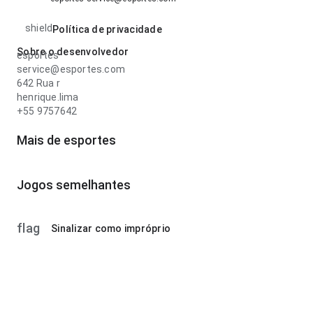
shield
Política de privacidade
Sobre o desenvolvedor
esportes
service@esportes.com
642 Rua r
henrique.lima
+55 9757642
Mais de esportes
Jogos semelhantes
flag
Sinalizar como impróprio