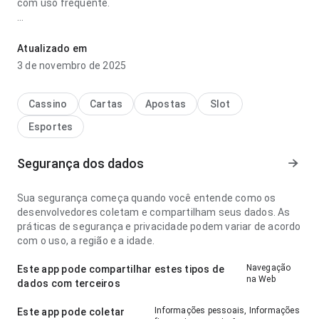
com uso frequente.
esportes da sortecombr casino gratis parece clara no ponto
de fluxo de navegação ao alternar detalhes; a experiência
Atualizado em
evita passos desnecessários. Ajuda quem quer decidir
3 de novembro de 2025
rapidamente se vale instalar.
Cassino
Cartas
Apostas
Slot
Esportes
Segurança dos dados
Sua segurança começa quando você entende como os
desenvolvedores coletam e compartilham seus dados. As
práticas de segurança e privacidade podem variar de acordo
com o uso, a região e a idade.
Navegação
Este app pode compartilhar estes tipos de
na Web
dados com terceiros
Informações pessoais, Informações
Este app pode coletar