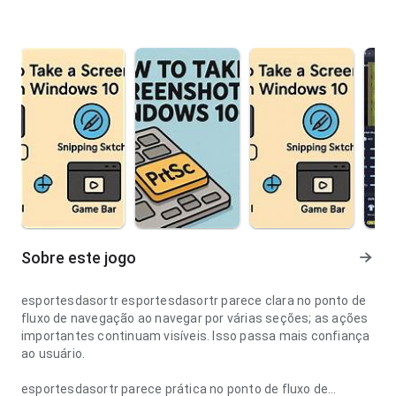
Sobre este jogo
esportesdasortr esportesdasortr parece clara no ponto de
fluxo de navegação ao navegar por várias seções; as ações
importantes continuam visíveis. Isso passa mais confiança
ao usuário.
esportesdasortr parece prática no ponto de fluxo de