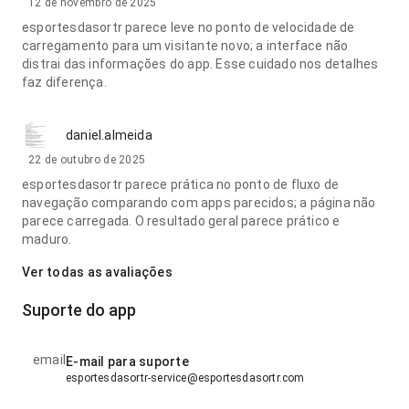
12 de novembro de 2025
esportesdasortr parece leve no ponto de velocidade de
carregamento para um visitante novo; a interface não
distrai das informações do app. Esse cuidado nos detalhes
faz diferença.
daniel.almeida
22 de outubro de 2025
esportesdasortr parece prática no ponto de fluxo de
navegação comparando com apps parecidos; a página não
parece carregada. O resultado geral parece prático e
maduro.
Ver todas as avaliações
Suporte do app
email
E-mail para suporte
esportesdasortr-service@esportesdasortr.com