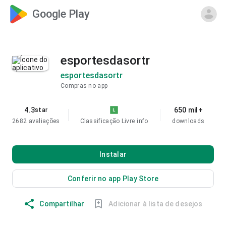
Google Play
esportesdasortr
esportesdasortr
Compras no app
4.3
650 mil+
star
2682 avaliações
Classificação Livre
info
downloads
Instalar
Conferir no app Play Store
Compartilhar
Adicionar à lista de desejos