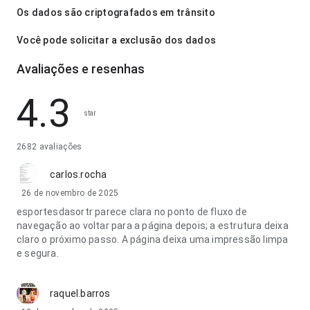
Os dados são criptografados em trânsito
Você pode solicitar a exclusão dos dados
Avaliações e resenhas
4.3
star
2682 avaliações
carlos.rocha
26 de novembro de 2025
esportesdasortr parece clara no ponto de fluxo de
navegação ao voltar para a página depois; a estrutura deixa
claro o próximo passo. A página deixa uma impressão limpa
e segura.
raquel.barros