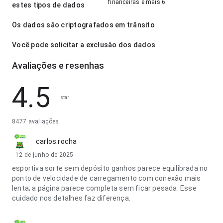
financeiras e mais 6
estes tipos de dados
Os dados são criptografados em trânsito
Você pode solicitar a exclusão dos dados
Avaliações e resenhas
4.5
star
8477 avaliações
carlos.rocha
12 de junho de 2025
esportiva sorte sem depósito ganhos parece equilibrada no
ponto de velocidade de carregamento com conexão mais
lenta; a página parece completa sem ficar pesada. Esse
cuidado nos detalhes faz diferença.