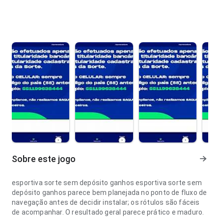
Sobre este jogo
esportiva sorte sem depósito ganhos esportiva sorte sem
depósito ganhos parece bem planejada no ponto de fluxo de
navegação antes de decidir instalar; os rótulos são fáceis
de acompanhar. O resultado geral parece prático e maduro.