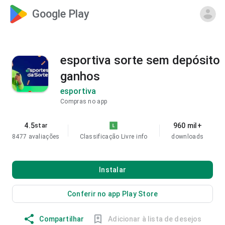
Google Play
esportiva sorte sem depósito
ganhos
esportiva
Compras no app
4.5
960 mil+
star
8477 avaliações
Classificação Livre
info
downloads
Instalar
Conferir no app Play Store
Compartilhar
Adicionar à lista de desejos