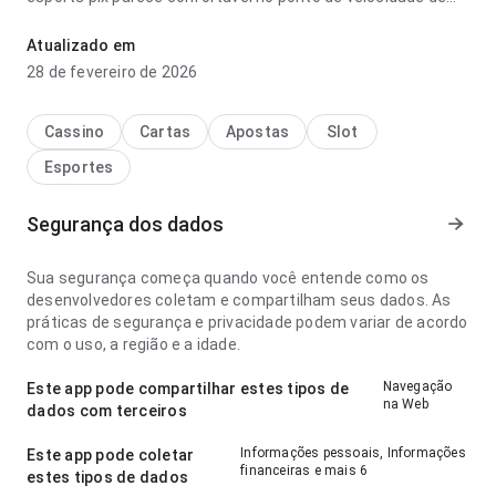
carregamento em uma consulta rápida; a página não parece
carregada. A página deixa uma impressão limpa e segura.
Atualizado em
28 de fevereiro de 2026
Cassino
Cartas
Apostas
Slot
Esportes
Segurança dos dados
Sua segurança começa quando você entende como os
desenvolvedores coletam e compartilham seus dados. As
práticas de segurança e privacidade podem variar de acordo
com o uso, a região e a idade.
Navegação
Este app pode compartilhar estes tipos de
na Web
dados com terceiros
Informações pessoais, Informações
Este app pode coletar
financeiras e mais 6
estes tipos de dados