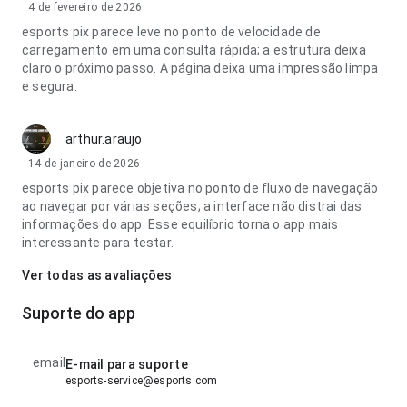
4 de fevereiro de 2026
esports pix parece leve no ponto de velocidade de
carregamento em uma consulta rápida; a estrutura deixa
claro o próximo passo. A página deixa uma impressão limpa
e segura.
arthur.araujo
14 de janeiro de 2026
esports pix parece objetiva no ponto de fluxo de navegação
ao navegar por várias seções; a interface não distrai das
informações do app. Esse equilíbrio torna o app mais
interessante para testar.
Ver todas as avaliações
Suporte do app
email
E-mail para suporte
esports-service@esports.com