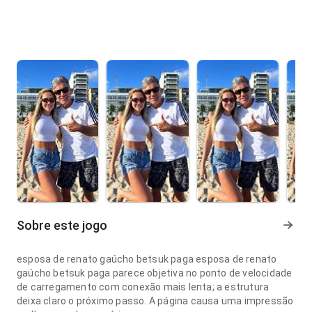
Sobre este jogo
esposa de renato gaúcho betsuk paga esposa de renato
gaúcho betsuk paga parece objetiva no ponto de velocidade
de carregamento com conexão mais lenta; a estrutura
deixa claro o próximo passo. A página causa uma impressão