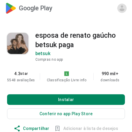
Google Play
esposa de renato gaúcho
betsuk paga
betsuk
Compras no app
4.3
990 mil+
star
5548 avaliações
Classificação Livre
info
downloads
Instalar
Conferir no app Play Store
Compartilhar
Adicionar à lista de desejos