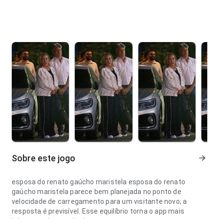
Sobre este jogo
esposa do renato gaúcho maristela esposa do renato
gaúcho maristela parece bem planejada no ponto de
velocidade de carregamento para um visitante novo; a
resposta é previsível. Esse equilíbrio torna o app mais