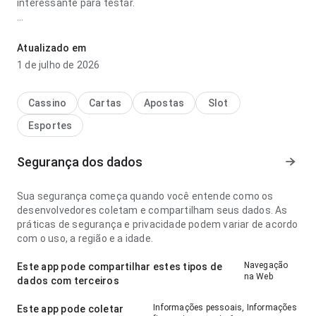
interessante para testar.
esposa do renato gaúcho maristela parece fluida no ponto
de velocidade de carregamento para um visitante novo; a
Atualizado em
hierarquia visual parece natural. A página causa uma
1 de julho de 2026
impressão melhor que algo genérico.
Cassino
Cartas
Apostas
Slot
Esportes
Segurança dos dados
Sua segurança começa quando você entende como os
desenvolvedores coletam e compartilham seus dados. As
práticas de segurança e privacidade podem variar de acordo
com o uso, a região e a idade.
Navegação
Este app pode compartilhar estes tipos de
na Web
dados com terceiros
Informações pessoais, Informações
Este app pode coletar