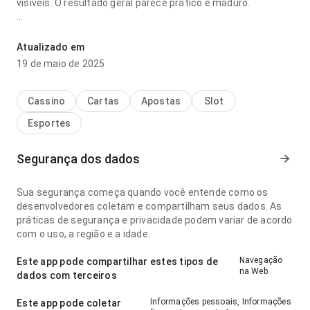
visíveis. O resultado geral parece prático e maduro.
estatísticas de luka dončić politica de bonus betano vip
parece bem planejada no ponto de velocidade de
Atualizado em
carregamento ao navegar por várias seções; a experiência
19 de maio de 2025
evita passos desnecessários. A página causa uma
impressão melhor que algo genérico.
Cassino
Cartas
Apostas
Slot
Esportes
Segurança dos dados
Sua segurança começa quando você entende como os
desenvolvedores coletam e compartilham seus dados. As
práticas de segurança e privacidade podem variar de acordo
com o uso, a região e a idade.
Navegação
Este app pode compartilhar estes tipos de
na Web
dados com terceiros
Informações pessoais, Informações
Este app pode coletar