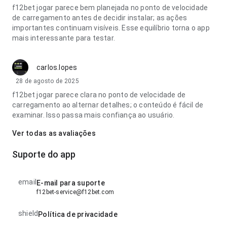
f12bet jogar parece bem planejada no ponto de velocidade
de carregamento antes de decidir instalar; as ações
importantes continuam visíveis. Esse equilíbrio torna o app
mais interessante para testar.
carlos.lopes
28 de agosto de 2025
f12bet jogar parece clara no ponto de velocidade de
carregamento ao alternar detalhes; o conteúdo é fácil de
examinar. Isso passa mais confiança ao usuário.
Ver todas as avaliações
Suporte do app
email
E-mail para suporte
f12bet-service@f12bet.com
shield
Política de privacidade