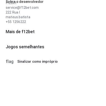
Sobre o desenvolvedor
f12bet
service@f12bet.com
222 Rua l
mateus.batista
+55 1256222
Mais de f12bet
Jogos semelhantes
flag
Sinalizar como impróprio