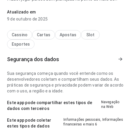
navegação antes de decidir instalar; os rótulos são fáceis
de acompanhar. A experiência combina bem com uso
Atualizado em
frequente.
9 de outubro de 2025
Cassino
Cartas
Apostas
Slot
Esportes
Segurança dos dados
Sua segurança começa quando você entende como os
desenvolvedores coletam e compartilham seus dados. As
práticas de segurança e privacidade podem variar de acordo
com o uso, a região e a idade.
Navegação
Este app pode compartilhar estes tipos de
na Web
dados com terceiros
Informações pessoais, Informações
Este app pode coletar
financeiras e mais 6
estes tipos de dados