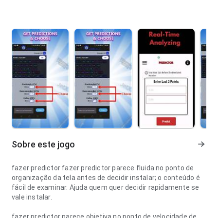
Sobre este jogo
fazer predictor fazer predictor parece fluida no ponto de
organização da tela antes de decidir instalar; o conteúdo é
fácil de examinar. Ajuda quem quer decidir rapidamente se
vale instalar.
fazer predictor parece objetiva no ponto de velocidade de