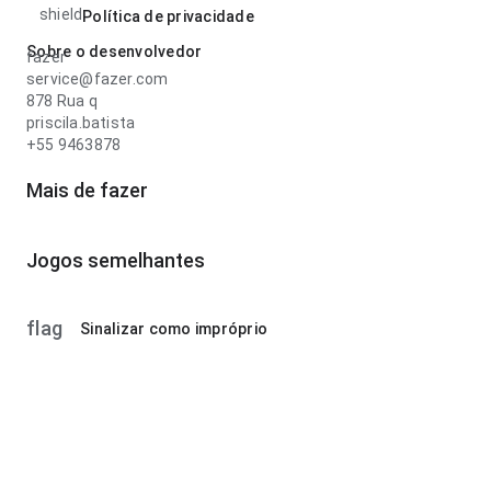
shield
Política de privacidade
Sobre o desenvolvedor
fazer
service@fazer.com
878 Rua q
priscila.batista
+55 9463878
Mais de fazer
Jogos semelhantes
flag
Sinalizar como impróprio