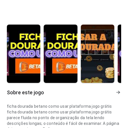
Sobre este jogo
ficha dourada betano como usar plataforma jogo grátis
ficha dourada betano como usar plataforma jogo grátis
parece fluida no ponto de organização da tela lendo
descrições longas; o conteúdo é fácil de examinar. A página