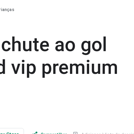
rianças
 chute ao gol
d vip premium