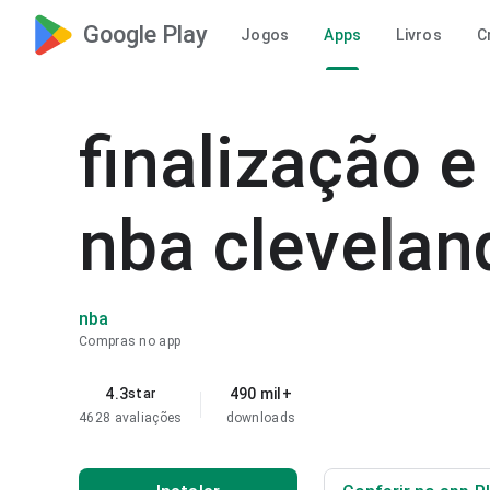
Google Play
Jogos
Apps
Livros
C
finalização e
nba clevelan
nba
Compras no app
4.3
490 mil+
star
4628 avaliações
downloads