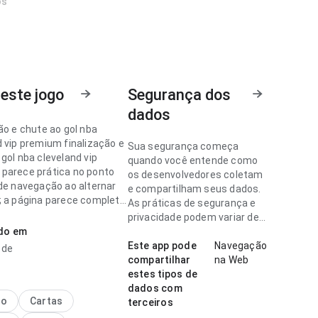
os
este jogo
Segurança dos
dados
ão e chute ao gol nba
d vip premium finalização e
Sua segurança começa
gol nba cleveland vip
quando você entende como
parece prática no ponto
os desenvolvedores coletam
 de navegação ao alternar
e compartilham seus dados.
; a página parece completa
As práticas de segurança e
r pesada. A página causa
privacidade podem variar de
essão melhor que algo
ado em
acordo com o uso, a região e
.
a idade.
Este app pode
Navegação
l de
compartilhar
na Web
ão e chute ao gol nba
estes tipos de
d vip premium parece fácil
dados com
der no ponto de velocidade
no
Cartas
terceiros
gamento em uma tela