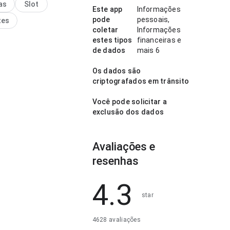
as
Slot
interface não distrai das
Este app
Informações
ões do app. A experiência
pode
pessoais,
tes
bem com uso frequente.
coletar
Informações
estes tipos
financeiras e
de dados
mais 6
Os dados são
criptografados em trânsito
Você pode solicitar a
exclusão dos dados
Avaliações e
resenhas
4.3
star
4628 avaliações