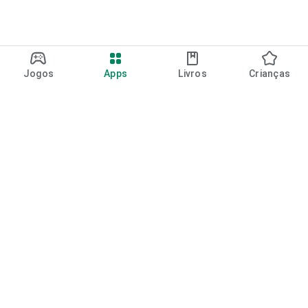
Jogos
Apps
Livros
Crianças
Google Play
Play Pass
Pontos do Play Points
Vales-presente
Resgatar
Política de reembolso