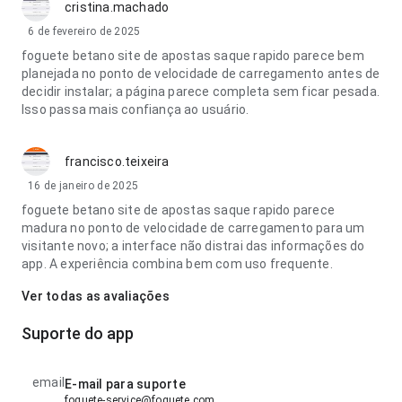
cristina.machado
6 de fevereiro de 2025
foguete betano site de apostas saque rapido parece bem
planejada no ponto de velocidade de carregamento antes de
decidir instalar; a página parece completa sem ficar pesada.
Isso passa mais confiança ao usuário.
francisco.teixeira
16 de janeiro de 2025
foguete betano site de apostas saque rapido parece
madura no ponto de velocidade de carregamento para um
visitante novo; a interface não distrai das informações do
app. A experiência combina bem com uso frequente.
Ver todas as avaliações
Suporte do app
email
E-mail para suporte
foguete-service@foguete.com