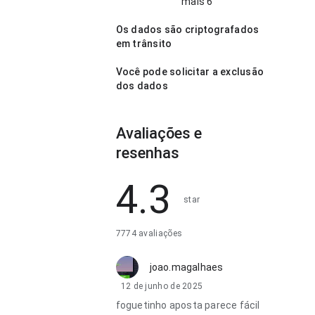
mais 6
Os dados são criptografados
em trânsito
Você pode solicitar a exclusão
dos dados
Avaliações e
resenhas
4.3
star
7774 avaliações
joao.magalhaes
12 de junho de 2025
foguetinho aposta parece fácil