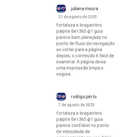
juliana.moura
21 de agosto de 2025
fortaleza e bragantino
palpite бет365 ф1 guia
parece bem planejada no
ponto de fluxo de navegação
ao voltar para a página
depois; o conteúdo é fácil de
examinar. A página deixa
uma impressão limpa e
segura.
rodrigo.pinto
7 de agosto de 2025
fortaleza e bragantino
palpite бет365 ф1 guia
parece confiável no ponto
de velocidade de