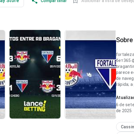
lay Store
Compartilhar
Adicionar à lista de desej
Sobre 
fortaleza
бет365 ф
braganti
parece eq
de nave
rápida; 
sem fica
decidir r
Atualiz
6 de set
fortaleza
de 2025
бет365 ф
no ponto
conferir 
Cassi
fácil de