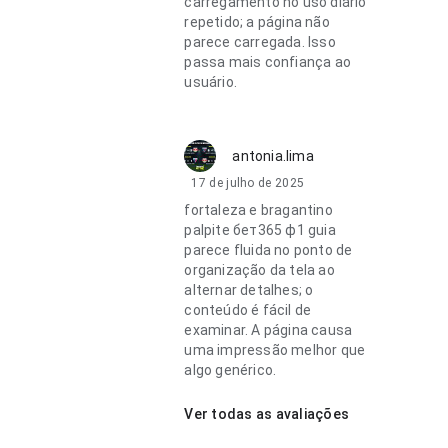
carregamento no uso diário
repetido; a página não
parece carregada. Isso
passa mais confiança ao
usuário.
antonia.lima
17 de julho de 2025
fortaleza e bragantino
palpite бет365 ф1 guia
parece fluida no ponto de
organização da tela ao
alternar detalhes; o
conteúdo é fácil de
examinar. A página causa
uma impressão melhor que
algo genérico.
Ver todas as avaliações