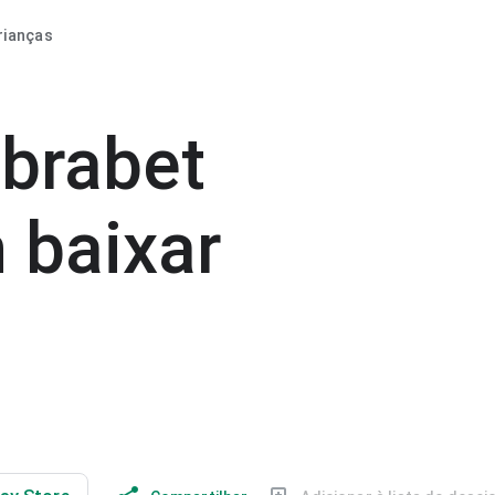
rianças
 brabet
 baixar