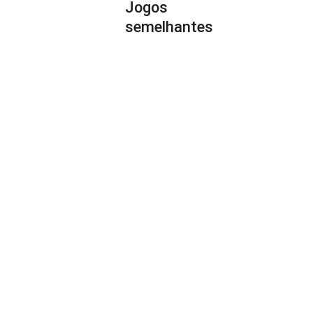
Jogos
semelhantes