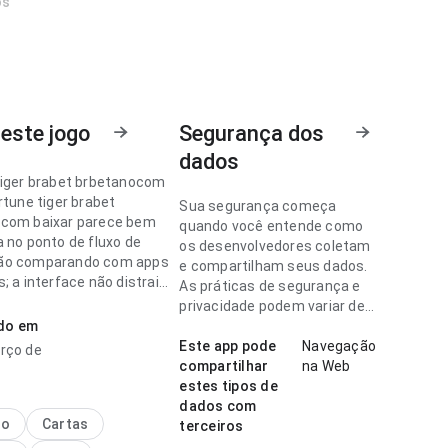
os
este jogo
Segurança dos
dados
tiger brabet brbetanocom
rtune tiger brabet
Sua segurança começa
com baixar parece bem
quando você entende como
a no ponto de fluxo de
os desenvolvedores coletam
ão comparando com apps
e compartilham seus dados.
; a interface não distrai
As práticas de segurança e
rmações do app. Isso passa
privacidade podem variar de
fiança ao usuário.
ado em
acordo com o uso, a região e
a idade.
Este app pode
Navegação
rço de
tiger brabet brbetanocom
compartilhar
na Web
rece fluida no ponto de
estes tipos de
ão da tela ao voltar para a
dados com
epois; a resposta é
no
Cartas
terceiros
l. Esse equilíbrio torna o