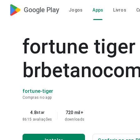
Google Play
Jogos
Apps
Livros
C
fortune tiger
brbetanocom
fortune-tiger
Compras no app
4.8
720 mil+
star
8615 avaliações
downloads