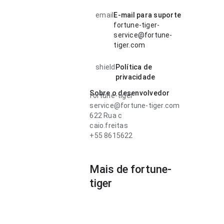
email
E-mail para suporte
fortune-tiger-
service@fortune-
tiger.com
shield
Política de
privacidade
Sobre o desenvolvedor
fortune-tiger
service@fortune-tiger.com
622 Rua c
caio.freitas
+55 8615622
Mais de fortune-
tiger