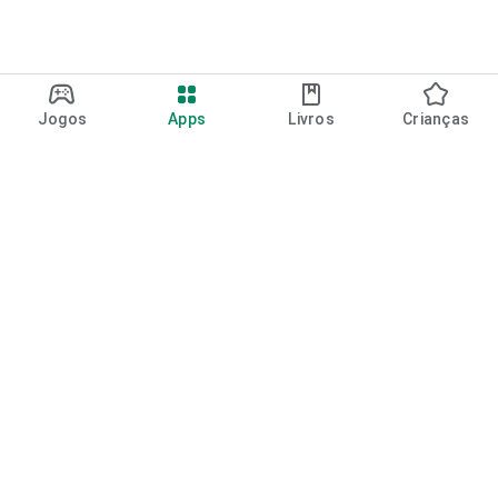
Jogos
Apps
Livros
Crianças
Google Play
Play Pass
Pontos do Play Points
Vales-presente
Resgatar
Política de reembolso