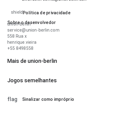
shield
Política de privacidade
Sobre o desenvolvedor
union-berlin
service@union-berlin.com
558 Rua x
henrique.vieira
+55 8498558
Mais de union-berlin
Jogos semelhantes
flag
Sinalizar como impróprio