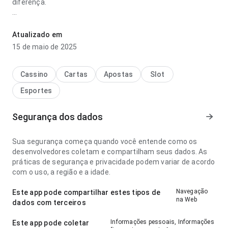
diferença.
frankfurt x union berlin palpite paga parece madura no ponto
de fluxo de navegação ao alternar detalhes; a experiência
Atualizado em
evita passos desnecessários. Isso passa mais confiança ao
15 de maio de 2025
usuário.
Cassino
Cartas
Apostas
Slot
Esportes
Segurança dos dados
Sua segurança começa quando você entende como os
desenvolvedores coletam e compartilham seus dados. As
práticas de segurança e privacidade podem variar de acordo
com o uso, a região e a idade.
Navegação
Este app pode compartilhar estes tipos de
na Web
dados com terceiros
Informações pessoais, Informações
Este app pode coletar