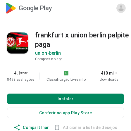
Google Play
frankfurt x union berlin palpite
paga
union-berlin
Compras no app
4.1
410 mil+
star
8498 avaliações
Classificação Livre
info
downloads
Instalar
Conferir no app Play Store
Compartilhar
Adicionar à lista de desejos