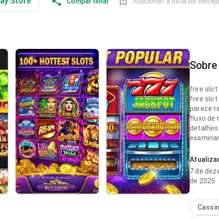
lay Store
Compartilhar
Adicionar à lista de desej
Sobre 
free slo
free slo
parece r
fluxo de
detalhes;
examinar
parece p
Atualiz
free slo
7 de de
parece r
de 2025
velocida
uma cons
experiên
Cassi
desneces