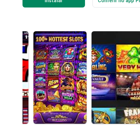
Instalar
Conferir no app P